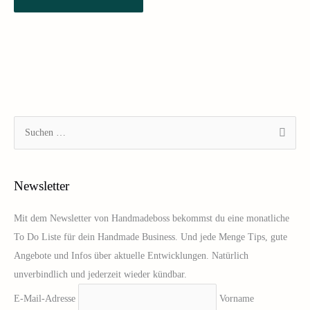
S
u
c
Newsletter
h
e
Mit dem Newsletter von Handmadeboss bekommst du eine monatliche
n
To Do Liste für dein Handmade Business. Und jede Menge Tips, gute
n
Angebote und Infos über aktuelle Entwicklungen. Natürlich
a
unverbindlich und jederzeit wieder kündbar.
c
E-Mail-Adresse
Vorname
h